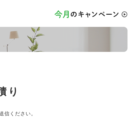
積り
送信ください。